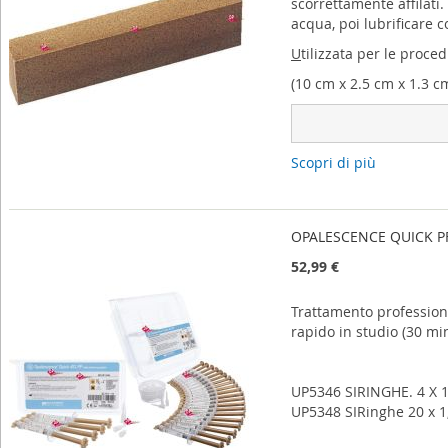
scorrettamente affilati.
acqua, poi lubrificare co
U
tilizzata per le proced
(10 cm x 2.5 cm x 1.3 c
Scopri di più
OPALESCENCE QUICK PF 4
52,99 €
Trattamento profession
rapido in studio (30 min
UP5346 SIRINGHE. 4 X 
UP5348 SIRinghe 20 x 1