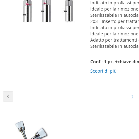
Indicato in profiassi per
Ideale per la rimozione
Sterilizzabile in autocl
203 - Inserto per tratt
Indicato in profiassi per
Ideale per la rimozione 
Adatto per trattamenti 
Sterilizzabile in autocl
Conf.: 1 pz. +chiave d
Scopri di più
Pagina
Precedente
Pagi
2