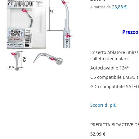
23,85 €
A partire da
Prezzo
IInserto Ablatore utili
colletto dei molari.
Autoclavabile 134°
G5 compatibile EMS® t
GD5 compatibile SATEL
Scopri di più
PREDICTA BIOACTIVE DES
52,99 €