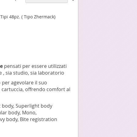
la
direzione
decrescente
Tipi 48pz. ( Tipo Zhermack)
ne
pensati per essere utilizzati
e , sia studio, sia laboratorio
o per agevolare il suo
 cartuccia, offrendo comfort al
 body, Superlight body
lar body, Mono,
 body, Bite registration