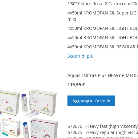
1’30’’ Colore Rosa 2 Cartucce x 50
4x50ml KROMOPAN SIL Super LIGH
mix)
4x50ml KROMOPAN SIL LIGHT BODY
4x50ml KROMOPAN SIL LIGHT BODY
4x50ml KROMOPAN SIL REGULAR B
Scopri di più
Aquasil Ultra+ Plus HEAVY e MED
119,99 €
Aggiungi al Carrello
678676 - Heavy fast (high viscosit
678675 - Heavy regular (high visco