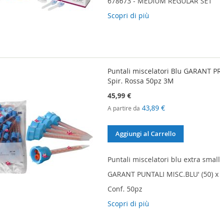
678673 - MEDIUM REGULAR SET
Scopri di più
Puntali miscelatori Blu GARANT P
Spir. Rossa 50pz 3M
45,99 €
43,89 €
A partire da
Aggiungi al Carrello
Puntali miscelatori blu extra smal
GARANT PUNTALI MISC.BLU' (50) 
Conf. 50pz
Scopri di più