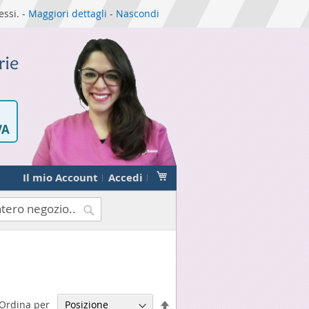
essi. -
Maggiori dettagli
-
Nascondi
VA
Carrello
Il mio Account
Accedi
Cerca
Imposta
Ordina per