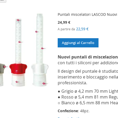
ome
Puntali miscelatori LASCOD Nuovi 
24,99 €
22,59 €
A partire da
Aggiungi al Carrello
Nuovi puntali di miscelazio
con tutti i siliconi per addizion
Il design del puntale è studiat
inserimento e bloccaggio nella
professionista.
● Grigio ø 4,2 mm 70 mm Light
● Rosso ø 5,4 mm 81 mm Regu
○ Bianco ø 6,5 mm 88 mm Heavy
Confezione
: 48pz.