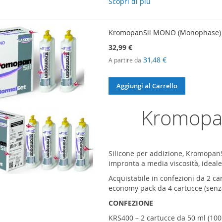
Scopri di più
KromopanSil MONO (Monophase)
32,99 €
31,48 €
A partire da
Aggiungi al Carrello
Kromopa
Silicone per addizione, Kromopan
impronta a media viscosità, ideal
Acquistabile in confezioni da 2 ca
economy pack da 4 cartucce (senza
CONFEZIONE
KRS400 – 2 cartucce da 50 ml (100 