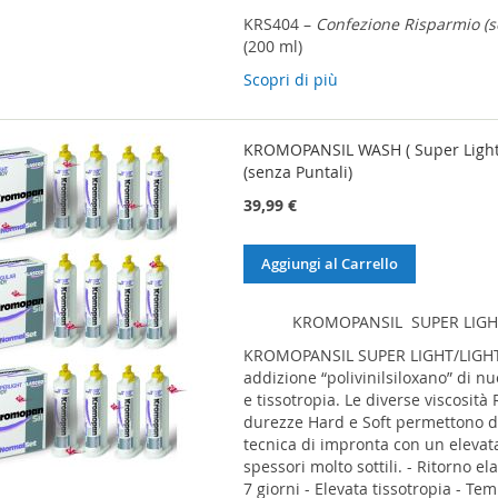
KRS404 –
Confezione Risparmio (s
(200 ml)
Scopri di più
KROMOPANSIL WASH ( Super Light ,
(senza Puntali)
39,99 €
Aggiungi al Carrello
KROMOPANSIL SUPER LIGH
KROMOPANSIL SUPER LIGHT/LIGHT
addizione “polivinilsiloxano” di n
e tissotropia. Le diverse viscosità
durezze Hard e Soft permettono di 
tecnica di impronta con un elevat
spessori molto sottili. - Ritorno e
7 giorni - Elevata tissotropia - T