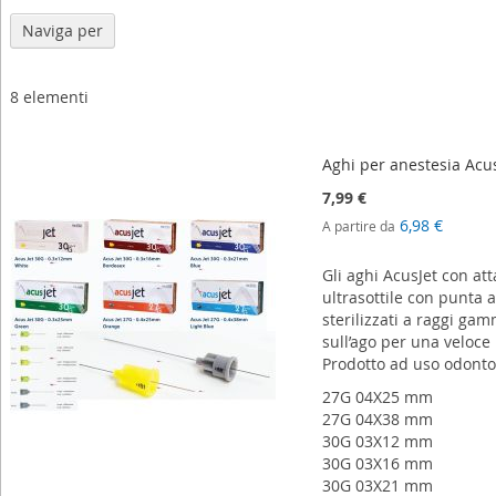
Naviga per
8
elementi
Aghi per anestesia Acus
7,99 €
6,98 €
A partire da
Gli aghi AcusJet con at
ultrasottile con punta a
sterilizzati a raggi ga
sull’ago per una veloce 
Prodotto ad uso odontoi
27G 04X25 mm
27G 04X38 mm
30G 03X12 mm
30G 03X16 mm
30G 03X21 mm