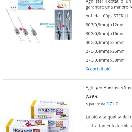
Aghi sterili dotati di 
garantire una minore r
onf. da 100pz STERILI
30G(0,3mm) x12mm
30G(0,3mm) x16mm
30G(0,3mm) x25mm
27G(0,4mm) x25mm
27G(0,4mm) x38mm
Scopri di più
Aghi per Anestesia Ste
7,39 €
5,71 €
A partire da
La più alta qualità del 
- Il trattamento termico