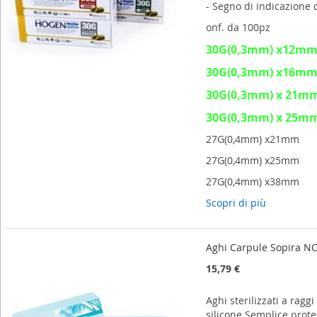
- Segno di indicazione
onf. da 100pz
30G(0,3mm) x12m
30G(0,3mm) x16m
30G(0,3mm) x 21m
30G(0,3mm) x 25m
27G(0,4mm) x21mm
27G(0,4mm) x25mm
27G(0,4mm) x38mm
Scopri di più
Aghi Carpule Sopira NO
15,79 €
Aghi sterilizzati a ragg
silicone Semplice prot