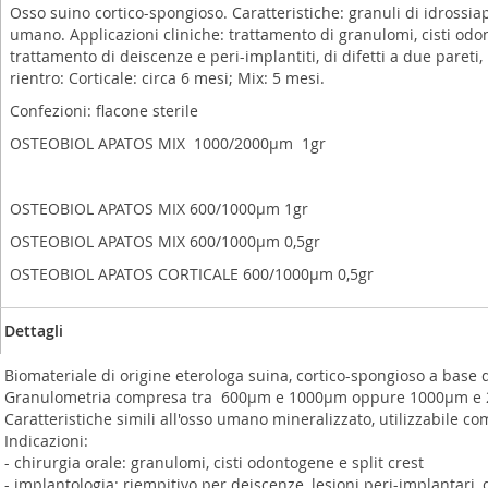
Osso suino cortico-spongioso. Caratteristiche: granuli di idrossiap
umano. Applicazioni cliniche: trattamento di granulomi, cisti odon
trattamento di deiscenze e peri-implantiti, di difetti a due pareti
rientro: Corticale: circa 6 mesi; Mix: 5 mesi.
Confezioni: flacone sterile
OSTEOBIOL APATOS MIX 1000/2000µm 1gr
OSTEOBIOL APATOS MIX 600/1000µm 1gr
OSTEOBIOL APATOS MIX 600/1000µm 0,5gr
OSTEOBIOL APATOS CORTICALE 600/1000µm 0,5gr
Dettagli
Biomateriale di origine eterologa suina, cortico-spongioso a base d
Granulometria compresa tra 600µm e 1000µm oppure 1000µm e
Caratteristiche simili all'osso umano mineralizzato, utilizzabile com
Indicazioni:
- chirurgia orale: granulomi, cisti odontogene e split crest
- implantologia: riempitivo per deiscenze, lesioni peri-implantari, di