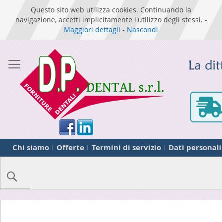
Questo sito web utilizza cookies. Continuando la
navigazione, accetti implicitamente l'utilizzo degli stessi. -
Maggiori dettagli
-
Nascondi
Chi siamo
Offerte
Termini di servizio
Dati personali
Cerca
Skip
to