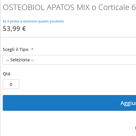
OSTEOBIOL APATOS MIX o Corticale
Skip
to
the
Sii il primo a recensire questo prodotto
beginning
53,99 €
of
the
images
gallery
Scegli il Tipo
Qtà
Aggiun