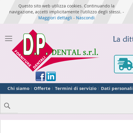
Questo sito web utilizza cookies. Continuando la
navigazione, accetti implicitamente l'utilizzo degli stessi. -
Maggiori dettagli
-
Nascondi
Chi siamo
Offerte
Termini di servizio
Dati personali
Cerca
Skip
to