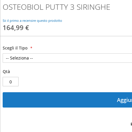
OSTEOBIOL PUTTY 3 SIRINGHE
Skip
to
the
Sii il primo a recensire questo prodotto
beginning
164,99 €
of
the
images
gallery
Scegli il Tipo
Qtà
Aggiun