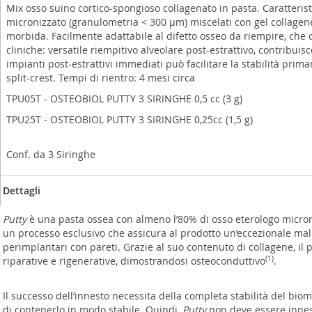
Mix osso suino cortico-spongioso collagenato in pasta. Caratteris
micronizzato (granulometria < 300 µm) miscelati con gel collagene 
morbida. Facilmente adattabile al difetto osseo da riempire, che 
cliniche: versatile riempitivo alveolare post-estrattivo, contribuis
impianti post-estrattivi immediati può facilitare la stabilità prima
split-crest. Tempi di rientro: 4 mesi circa
TPU05T - OSTEOBIOL PUTTY 3 SIRINGHE 0,5 cc (3 g)
TPU25T - OSTEOBIOL PUTTY 3 SIRINGHE 0,25cc (1,5 g)
Conf. da 3 Siringhe
Dettagli
Putty
è una pasta ossea con almeno l’80% di osso eterologo microni
un processo esclusivo che assicura al prodotto un’eccezionale malleab
perimplantari con pareti. Grazie al suo contenuto di collagene, il p
riparative e rigenerative, dimostrandosi osteoconduttivo
(1)
.
Il successo dell’innesto necessita della completa stabilità del bio
di contenerlo in modo stabile. Quindi,
Putty
non deve essere innest