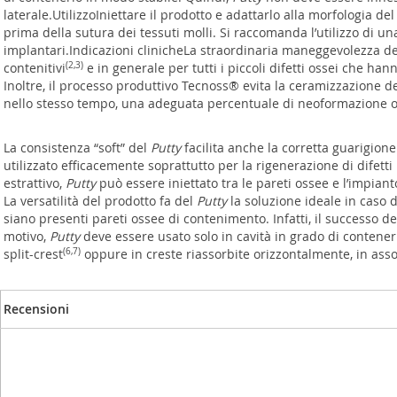
laterale.UtilizzoIniettare il prodotto e adattarlo alla morfologia 
prima della sutura dei tessuti molli. Si raccomanda l’utilizzo di
implantari.Indicazioni clinicheLa straordinaria maneggevolezza d
contenitivi
(2,3)
e in generale per tutti i piccoli difetti ossei che han
Inoltre, il processo produttivo Tecnoss
®
evita la ceramizzazione d
nello stesso tempo, una adeguata percentuale di neoformazione 
La consistenza “soft” del
Putty
facilita anche la corretta guarigione 
utilizzato efficacemente soprattutto per la rigenerazione di difet
estrattivo,
Putty
può essere iniettato tra le pareti ossee e l’impian
La versatilità del prodotto fa del
Putty
la soluzione ideale in caso d
siano presenti pareti ossee di contenimento. Infatti, il successo d
motivo,
Putty
deve essere usato solo in cavità in grado di contenerl
split-crest
(6,7)
oppure in creste riassorbite orizzontalmente, in ass
Recensioni