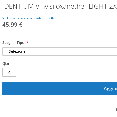
IDENTIUM Vinylsiloxanether LIGHT 
Skip
to
the
Sii il primo a recensire questo prodotto
beginning
45,99 €
of
the
images
gallery
Scegli il Tipo
Qtà
Aggiun