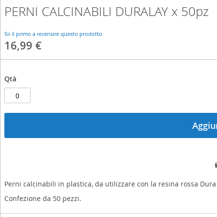
PERNI CALCINABILI DURALAY x 50pz
Skip
to
the
Sii il primo a recensire questo prodotto
beginning
16,99 €
of
the
images
gallery
Qtà
Aggiun
Perni calcinabili in plastica, da utilizzare con la resina rossa Du
Confezione da 50 pezzi.