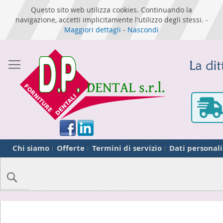
Questo sito web utilizza cookies. Continuando la
navigazione, accetti implicitamente l'utilizzo degli stessi. -
Maggiori dettagli
-
Nascondi
Chi siamo
Offerte
Termini di servizio
Dati personali
Cerca
Skip
to