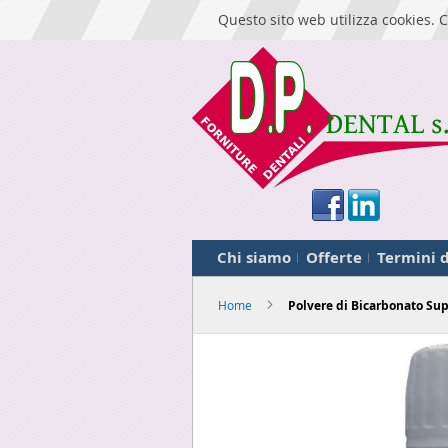
Questo sito web utilizza cookies. C
Chi siamo
Offerte
Termini d
Home
Polvere di Bicarbonato Su
Skip
to
the
end
of