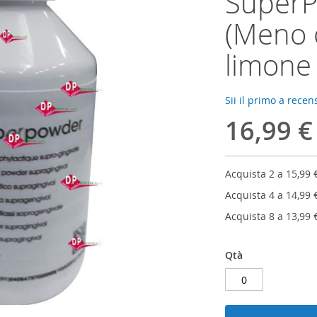
SuperP
(Meno o
limone
Sii il primo a rece
16,99 €
Acquista 2 a
15,99 
Acquista 4 a
14,99 
Acquista 8 a
13,99 
Qtà