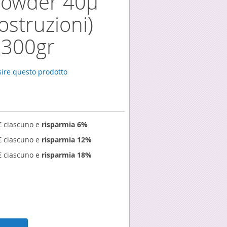
owder 40µ
struzioni)
 300gr
nsire questo prodotto
€
ciascuno e
risparmia
6
%
€
ciascuno e
risparmia
12
%
€
ciascuno e
risparmia
18
%