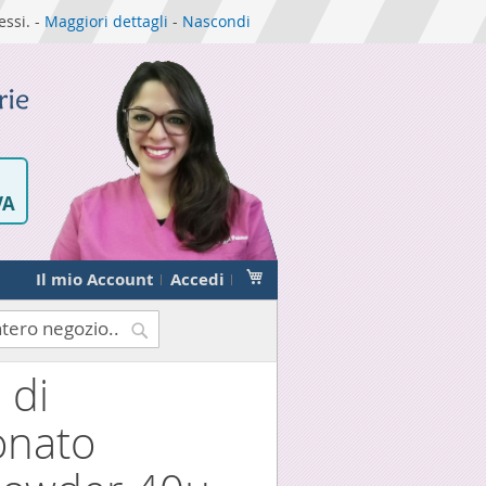
essi. -
Maggiori dettagli
-
Nascondi
VA
Carrello
Il mio Account
Accedi
 di
Cerca
onato