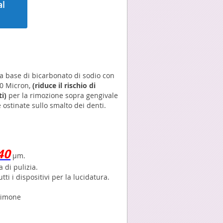
al
a a base di bicarbonato di sodio con
40 Micron,
(riduce il rischio di
i)
per la rimozione sopra gengivale
 ostinate sullo smalto dei denti.
40
µm.
a di pulizia.
tti i dispositivi per la lucidatura.
limone