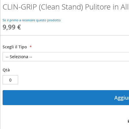
CLIN-GRIP (Clean Stand) Pulitore in
Skip
to
the
Sii il primo a recensire questo prodotto
beginning
9,99 €
of
the
images
gallery
Scegli il Tipo
Qtà
Aggiun